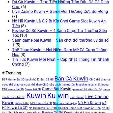
Đá Gà Kuwin – Trực Tiếp Những Trận Đấu Đá Gà Đỉnh
Cao
(6)
Live Casino Kuwin – Game Đổi Thưởng Cực Sôi Động
(7)
Nổ Hũ Kuwin Là Gì? Bí Kíp Chơi Game Slot Kuwin Ăn
Tiền
(8)
Review Xổ Số Kuwin – 4 Sảnh Cược Trả Thưởng Siêu
Tốc
(10)
Sảnh game bài Kuwin – Sân chơi đổi thưởng uy tín số
1
(5)
Thể Thao Kuwin – Nơi Niềm Đam Mê Cá Cược Thăng
Hoa
(8)
Tin Tức Kuwin Mới Nhất – Cập Nhật Thông Tin Nhanh
Chóng
(7)
# Trending
Bắn Cá Kuwin
BSP Game Bài 3D
bạch thủ lô
Bắn Cá H5
CMD thể thao
cá
cược thể thao
cá cược thể thao CMD
cầu bạch thủ mb
Danh sách nhà cái chất lượng
Game Bài Kuwin
FTG game bài 3D
Game bài 3D
game nổ hũ siêu tốc độ
game
Kuwin
Ku win
Live Casino
săn hũ siêu tốc độ
Live Casino
Kuwin
Nổ Hũ Kuwin
Nổ
lô bạch thủ
MG Game Bài 3D
Nhà cái chất lượng
Hũ Kuwin Là Gì?
Nổ Hũ Kuwin Là Gì? Bí Kíp Chơi Game Slot Kuwin Ăn Tiền
Nổ Hũ
Review Xổ Số Kuwin
Ăn Tiền Thật
R88 Game Bài 3D
sbo thể thao
slots game