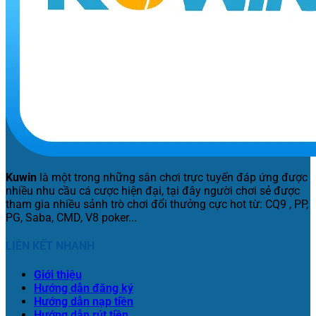
Kuwin
là một trong những sân chơi trực tuyến đáp ứng được
nhiều nhu cầu cá cược hiện đại, tại đây người chơi sẻ được
tham gia nhiều sảnh trò chơi đổi thưởng cực hot từ: CQ9 , PP,
PG, Saba, CMD, V8 poker...
LIÊN KẾT NHANH
Giới thiệu
Hướng dẫn đăng ký
Hướng dẫn nạp tiền
Hướng dẫn rút tiền