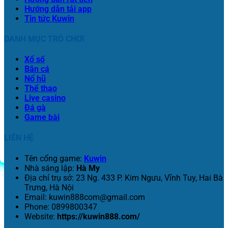
Hướng dẫn tải app
Tin tức Kuwin
DANH MỤC TRÒ CHƠI
Xổ số
Bắn cá
Nổ hũ
Thể thao
Live casino
Đá gà
Game bài
LIÊN HỆ
Tên cổng game:
Kuwin
Nhà sáng lập:
Hà My
Địa chỉ trụ sở: 23 Ng. 433 P. Kim Ngưu, Vĩnh Tuy, Hai Bà
Trưng, Hà Nội
Email:
kuwin888com@gmail.com
Phone: 0899800347
Website:
https://kuwin888.com/