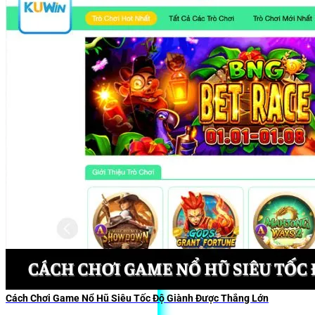
Cách Chơi Game Nổ Hũ Siêu Tốc Độ Giành Được Thắng Lớn