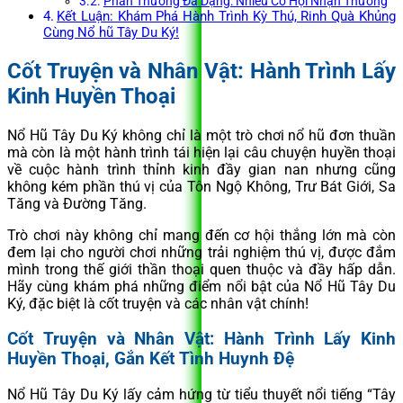
Phần Thưởng Đa Dạng: Nhiều Cơ Hội Nhận Thưởng
Kết Luận: Khám Phá Hành Trình Kỳ Thú, Rinh Quà Khủng
Cùng Nổ hũ Tây Du Ký!
Cốt Truyện và Nhân Vật: Hành Trình Lấy
Kinh Huyền Thoại
Nổ Hũ Tây Du Ký không chỉ là một trò chơi nổ hũ đơn thuần
mà còn là một hành trình tái hiện lại câu chuyện huyền thoại
về cuộc hành trình thỉnh kinh đầy gian nan nhưng cũng
không kém phần thú vị của Tôn Ngộ Không, Trư Bát Giới, Sa
Tăng và Đường Tăng.
Trò chơi này không chỉ mang đến cơ hội thắng lớn mà còn
đem lại cho người chơi những trải nghiệm thú vị, được đắm
mình trong thế giới thần thoại quen thuộc và đầy hấp dẫn.
Hãy cùng khám phá những điểm nổi bật của Nổ Hũ Tây Du
Ký, đặc biệt là cốt truyện và các nhân vật chính!
Cốt Truyện và Nhân Vật: Hành Trình Lấy Kinh
Huyền Thoại, Gắn Kết Tình Huynh Đệ
Nổ Hũ Tây Du Ký lấy cảm hứng từ tiểu thuyết nổi tiếng “Tây