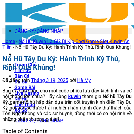
ĐĂNG KÝ/ĐĂNG NHẬP
Home
-
Nổ Hũ Kuwin Là Gì? Bí Kíp Chơi Game Slot Kuwin Ăn
Tiền
-
Nổ Hũ Tây Du Ký: Hành Trình Kỳ Thú, Rinh Quà Khủng!
Nổ Hũ Tây Du Ký: Hành Trình Kỳ Thú,
Trang Chủ
Rinh Quà Khủng!
Tin Tức
Bắn Cá
Đã đăng trên
Tháng 3 19, 2025
bởi
Hà My
Đá Gà
Game Bài
Bạn đã sẵn sàng cho một cuộc phiêu lưu đầy kịch tính và cơ
Live Casino
hội thắng lớn chưa? Hãy cùng
kuwin
tham gia
Nổ hũ Tây Du
Nổ Hũ
Ký
, game nổ hũ hấp dẫn dựa trên cốt truyện kinh điển Tây Du
Thể Thao
Ký, nơi bạn sẽ được trải nghiệm hành trình đầy thử thách của
Xổ Số
Tôn Ngộ Không và các sư huynh, đồng thời có cơ hội rinh về
những phần thưởng giá trị!
ĐĂNG KÝ/ĐĂNG NHẬP
Table of Contents