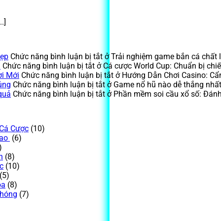
.]
đẹp
Chức năng bình luận bị tắt
ở Trải nghiệm game bắn cá chất l
n
Chức năng bình luận bị tắt
ở Cá cược World Cup: Chuẩn bị chiế
i Mới
Chức năng bình luận bị tắt
ở Hướng Dẫn Chơi Casino: Cẩ
úng
Chức năng bình luận bị tắt
ở Game nổ hũ nào dễ thắng nhất?
 quả
Chức năng bình luận bị tắt
ở Phần mềm soi cầu xổ số: Đánh g
 Cá Cược
(10)
Cao
(6)
)
n
(8)
c
(10)
(5)
oa
(8)
Chóng
(7)