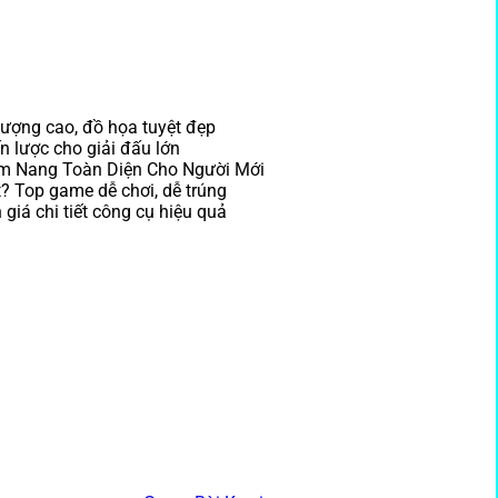
ượng cao, đồ họa tuyệt đẹp
n lược cho giải đấu lớn
m Nang Toàn Diện Cho Người Mới
 Top game dễ chơi, dễ trúng
iá chi tiết công cụ hiệu quả