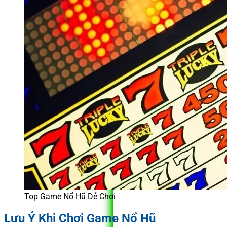
Top Game Nổ Hũ Dễ Chơi
Lưu Ý Khi Chơi Game Nổ Hũ