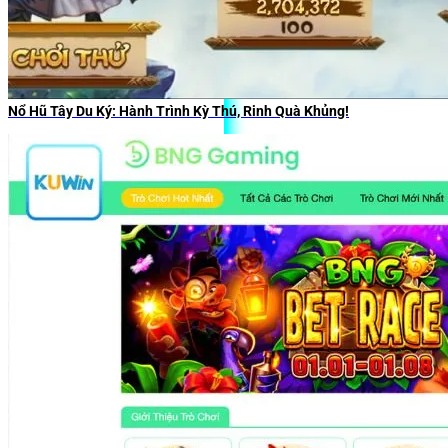
Nổ Hũ Tây Du Ký: Hành Trình Kỳ Thú, Rinh Quà Khủng!