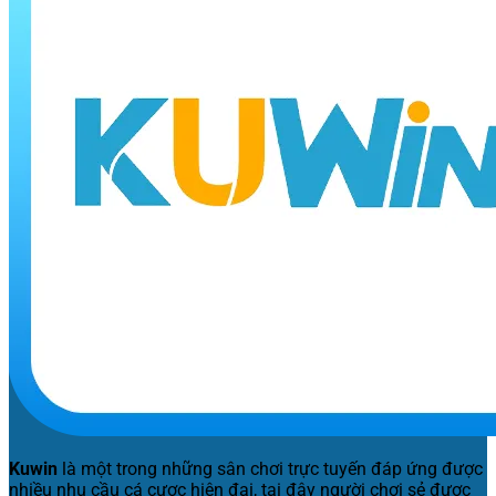
Kuwin
là một trong những sân chơi trực tuyến đáp ứng được
nhiều nhu cầu cá cược hiện đại, tại đây người chơi sẻ được