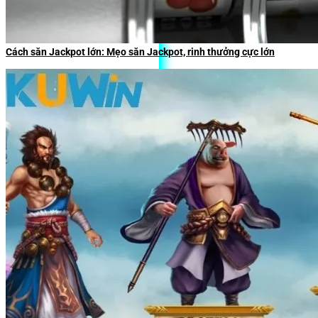
Cách săn Jackpot lớn: Mẹo săn Jackpot, rinh thưởng cực lớn