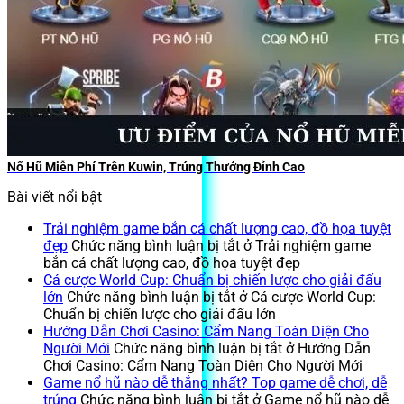
Nổ Hũ Miễn Phí Trên Kuwin, Trúng Thưởng Đỉnh Cao
Bài viết nổi bật
Trải nghiệm game bắn cá chất lượng cao, đồ họa tuyệt
đẹp
Chức năng bình luận bị tắt
ở Trải nghiệm game
bắn cá chất lượng cao, đồ họa tuyệt đẹp
Cá cược World Cup: Chuẩn bị chiến lược cho giải đấu
lớn
Chức năng bình luận bị tắt
ở Cá cược World Cup:
Chuẩn bị chiến lược cho giải đấu lớn
Hướng Dẫn Chơi Casino: Cẩm Nang Toàn Diện Cho
Người Mới
Chức năng bình luận bị tắt
ở Hướng Dẫn
Chơi Casino: Cẩm Nang Toàn Diện Cho Người Mới
Game nổ hũ nào dễ thắng nhất? Top game dễ chơi, dễ
trúng
Chức năng bình luận bị tắt
ở Game nổ hũ nào dễ