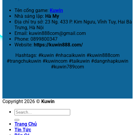
Tên cổng game:
Kuwin
Nhà sáng lập:
Hà My
Địa chỉ trụ sở: 23 Ng. 433 P. Kim Ngưu, Vĩnh Tuy, Hai Bà
Trưng, Hà Nội
Email:
kuwin888com@gmail.com
Phone: 0899800347
Website:
https://kuwin888.com/
Hashtags: #kuwin #nhacaikuwin #kuwin888com
#trangchukuwin #kuwincom #taikuwin #dangnhapkuwin
#kuwin789com
Copyright 2026 ©
Kuwin
Trang Chủ
Tin Tức