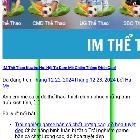
IM Thể Thao Kuwin: Nơi Hội Tụ Đam Mê Chiến Thắng Đỉnh Cao!
Đã đăng trên
Tháng 12 22, 2024
Tháng 12 23, 2024
bởi
Hà
My
Anh em mê cá cược thể thao, thích chinh phục những trận
đấu kịch tính, [...]
Bài viết nổi bật
Trải nghiệm game bắn cá chất lượng cao, đồ họa tuyệt
đẹp
Chức năng bình luận bị tắt
ở Trải nghiệm game
bắn cá chất lượng cao, đồ họa tuyệt đẹp