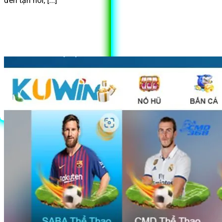
đến tận nơi, [...]