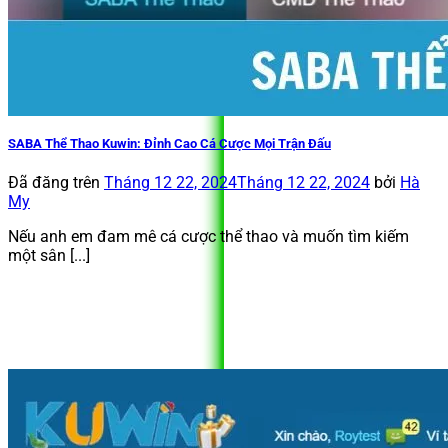
SABA Thể Thao Kuwin: Đỉnh Cao Cá Cược Mọi Trận Đấu
Đã đăng trên
Tháng 12 22, 2024
Tháng 12 22, 2024
bởi
Hà
My
Nếu anh em đam mê cá cược thể thao và muốn tìm kiếm
một sân [...]