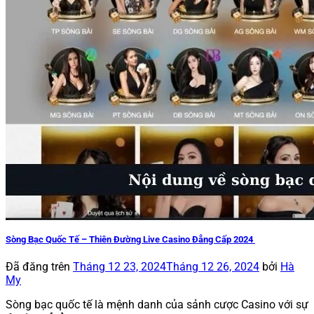
Sòng Bạc Quốc Tế – Thiên Đường Live Casino Đẳng Cấp 2024
Đã đăng trên
Tháng 12 23, 2024
Tháng 12 26, 2024
bởi
Hà
My
Sòng bạc quốc tế là mệnh danh của sảnh cược Casino với sự