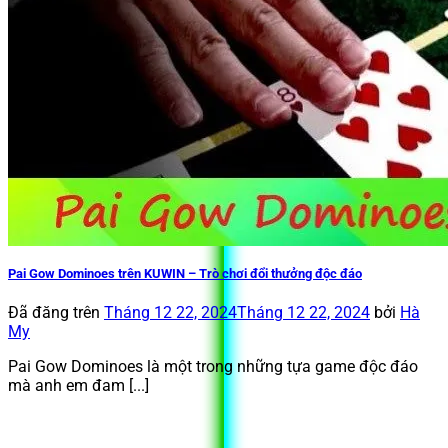
Pai Gow Dominoes trên KUWIN – Trò chơi đổi thưởng độc đáo
Đã đăng trên
Tháng 12 22, 2024
Tháng 12 22, 2024
bởi
Hà
My
Pai Gow Dominoes là một trong những tựa game độc đáo
mà anh em đam [...]