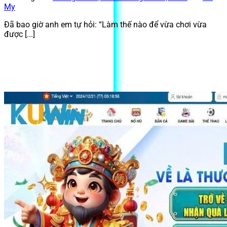
My
Đã bao giờ anh em tự hỏi: “Làm thế nào để vừa chơi vừa
được [...]