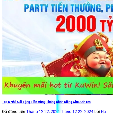
Top 5 Nhà Cái Tặng Tiền Hàng Tháng Dành Riêng Cho Anh Em
Đã đăng trên
Tháng 12 22, 2024
Tháng 12 22, 2024
bởi
Hà