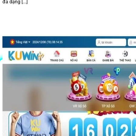
đa dạng [...]