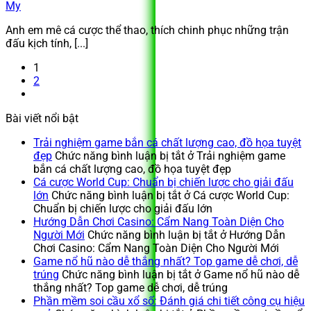
My
Anh em mê cá cược thể thao, thích chinh phục những trận
đấu kịch tính, [...]
1
2
Bài viết nổi bật
Trải nghiệm game bắn cá chất lượng cao, đồ họa tuyệt
đẹp
Chức năng bình luận bị tắt
ở Trải nghiệm game
bắn cá chất lượng cao, đồ họa tuyệt đẹp
Cá cược World Cup: Chuẩn bị chiến lược cho giải đấu
lớn
Chức năng bình luận bị tắt
ở Cá cược World Cup:
Chuẩn bị chiến lược cho giải đấu lớn
Hướng Dẫn Chơi Casino: Cẩm Nang Toàn Diện Cho
Người Mới
Chức năng bình luận bị tắt
ở Hướng Dẫn
Chơi Casino: Cẩm Nang Toàn Diện Cho Người Mới
Game nổ hũ nào dễ thắng nhất? Top game dễ chơi, dễ
trúng
Chức năng bình luận bị tắt
ở Game nổ hũ nào dễ
thắng nhất? Top game dễ chơi, dễ trúng
Phần mềm soi cầu xổ số: Đánh giá chi tiết công cụ hiệu