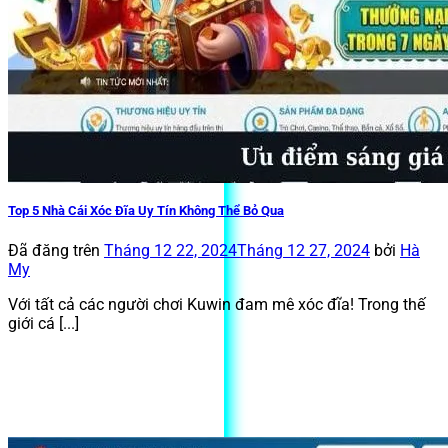
Top 5 Nhà Cái Xóc Đĩa Uy Tín Không Thể Bỏ Qua
Đã đăng trên
Tháng 12 22, 2024
Tháng 12 27, 2024
bởi
Hà
My
Với tất cả các người chơi Kuwin đam mê xóc đĩa! Trong thế
giới cá [...]