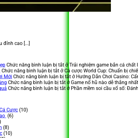
đỉnh cao [...]
đẹp
Chức năng bình luận bị tắt
ở Trải nghiệm game bắn cá chất l
n
Chức năng bình luận bị tắt
ở Cá cược World Cup: Chuẩn bị chiế
i Mới
Chức năng bình luận bị tắt
ở Hướng Dẫn Chơi Casino: Cẩ
úng
Chức năng bình luận bị tắt
ở Game nổ hũ nào dễ thắng nhất?
 quả
Chức năng bình luận bị tắt
ở Phần mềm soi cầu xổ số: Đánh g
 Cá Cược
(10)
Cao
(6)
)
n
(8)
c
(10)