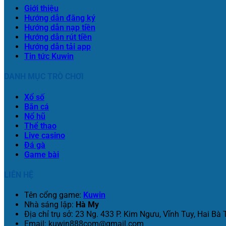
Giới thiệu
Hướng dẫn đăng ký
Hướng dẫn nạp tiền
Hướng dẫn rút tiền
Hướng dẫn tải app
Tin tức Kuwin
DANH MỤC TRÒ CHƠI
Xổ số
Bắn cá
Nổ hũ
Thể thao
Live casino
Đá gà
Game bài
LIÊN HỆ
Tên cổng game:
Kuwin
Nhà sáng lập:
Hà My
Địa chỉ trụ sở: 23 Ng. 433 P. Kim Ngưu, Vĩnh Tuy, Hai Bà 
Email:
kuwin888com@gmail.com