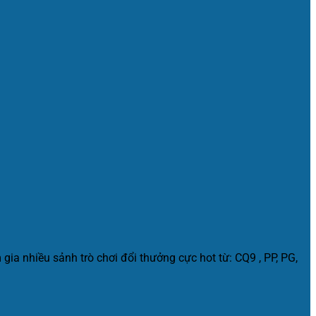
ia nhiều sảnh trò chơi đổi thưởng cực hot từ: CQ9 , PP, PG,