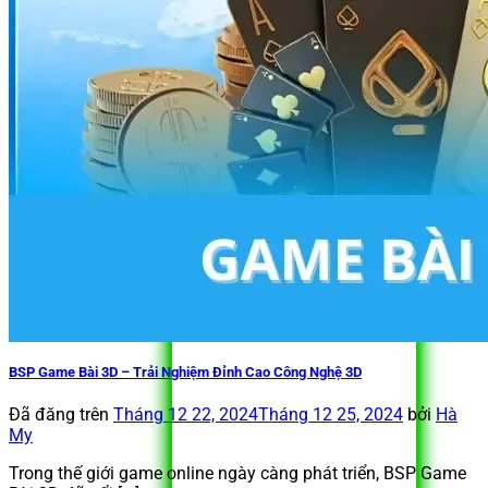
BSP Game Bài 3D – Trải Nghiệm Đỉnh Cao Công Nghệ 3D
Đã đăng trên
Tháng 12 22, 2024
Tháng 12 25, 2024
bởi
Hà
My
Trong thế giới game online ngày càng phát triển, BSP Game