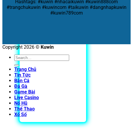
Hashtags: #kuwin #nhacaikuwin #kuwin888com
#trangchukuwin #kuwincom #taikuwin #dangnhapkuwin
#kuwin789com
Copyright 2026 ©
Kuwin
Trang Chủ
Tin Tức
Bắn Cá
Đá Gà
Game Bài
Live Casino
Nổ Hũ
Thể Thao
Xổ Số