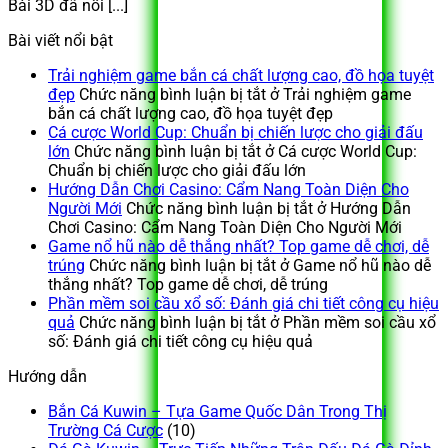
Bài 3D đã nổi [...]
Bài viết nổi bật
Trải nghiệm game bắn cá chất lượng cao, đồ họa tuyệt
đẹp
Chức năng bình luận bị tắt
ở Trải nghiệm game
bắn cá chất lượng cao, đồ họa tuyệt đẹp
Cá cược World Cup: Chuẩn bị chiến lược cho giải đấu
lớn
Chức năng bình luận bị tắt
ở Cá cược World Cup:
Chuẩn bị chiến lược cho giải đấu lớn
Hướng Dẫn Chơi Casino: Cẩm Nang Toàn Diện Cho
Người Mới
Chức năng bình luận bị tắt
ở Hướng Dẫn
Chơi Casino: Cẩm Nang Toàn Diện Cho Người Mới
Game nổ hũ nào dễ thắng nhất? Top game dễ chơi, dễ
trúng
Chức năng bình luận bị tắt
ở Game nổ hũ nào dễ
thắng nhất? Top game dễ chơi, dễ trúng
Phần mềm soi cầu xổ số: Đánh giá chi tiết công cụ hiệu
quả
Chức năng bình luận bị tắt
ở Phần mềm soi cầu xổ
số: Đánh giá chi tiết công cụ hiệu quả
Hướng dẫn
Bắn Cá Kuwin – Tựa Game Quốc Dân Trong Thị
Trường Cá Cược
(10)