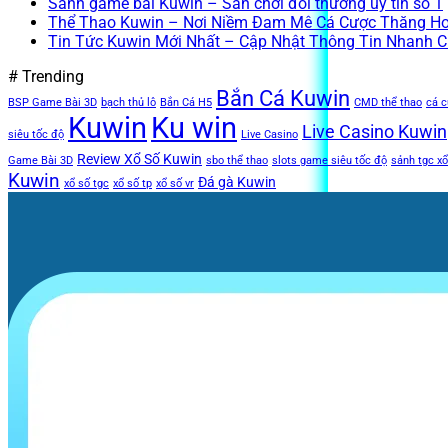
Sảnh game bài Kuwin – Sân chơi đổi thưởng uy tín số 1
Thể Thao Kuwin – Nơi Niềm Đam Mê Cá Cược Thăng H
Tin Tức Kuwin Mới Nhất – Cập Nhật Thông Tin Nhanh 
# Trending
Bắn Cá Kuwin
BSP Game Bài 3D
bạch thủ lô
Bắn Cá H5
CMD thể thao
cá c
Kuwin
Ku win
Live Casino Kuwin
siêu tốc độ
Live Casino
Review Xổ Số Kuwin
Game Bài 3D
sbo thể thao
slots game siêu tốc độ
sảnh tgc xổ
Kuwin
Đá gà Kuwin
xổ số tgc
xổ số tp
xổ số vr