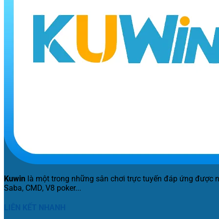
Kuwin
là một trong những sân chơi trực tuyến đáp ứng được nhi
Saba, CMD, V8 poker...
LIÊN KẾT NHANH