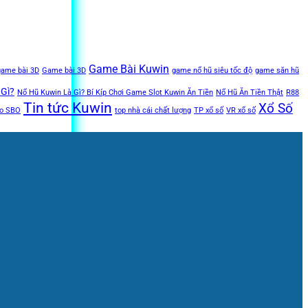
Game Bài Kuwin
ame bài 3D
Game bài 3D
game nổ hũ siêu tốc độ
game săn hũ
 Gì?
Nổ Hũ Kuwin Là Gì? Bí Kíp Chơi Game Slot Kuwin Ăn Tiền
Nổ Hũ Ăn Tiền Thật
R88
Tin tức Kuwin
Xổ Số
ao SBO
top nhà cái chất lượng
TP xổ số
VR xổ số