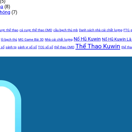
(5)
oa
(8)
Chóng
(7)
ược thể thao
cá cược thể thao CMD
cầu bạch thủ mb
Danh sách nhà cái chất lượng
FTG g
Nổ Hũ Kuwin
Nổ Hũ Kuwin Là
lô bạch thủ
MG Game Bài 3D
Nhà cái chất lượng
Thể Thao Kuwin
 số
sảnh tp
sảnh vr xổ số
TCG xổ số
thể thao CMD
thể th