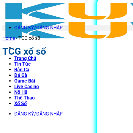
ĐĂNG KÝ/ĐĂNG NHẬP
Home
-
TCG xổ số
TCG xổ số
Trang Chủ
Tin Tức
Bắn Cá
Đá Gà
Game Bài
Live Casino
Nổ Hũ
Thể Thao
Xổ Số
ĐĂNG KÝ/ĐĂNG NHẬP