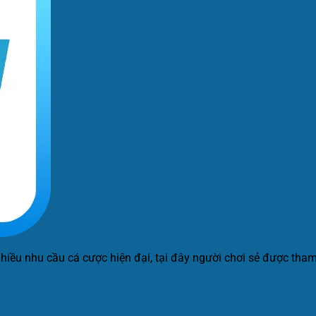
ều nhu cầu cá cược hiện đại, tại đây người chơi sẻ được tham g