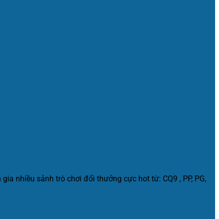
ia nhiều sảnh trò chơi đổi thưởng cực hot từ: CQ9 , PP, PG,