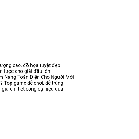
ượng cao, đồ họa tuyệt đẹp
n lược cho giải đấu lớn
m Nang Toàn Diện Cho Người Mới
 Top game dễ chơi, dễ trúng
iá chi tiết công cụ hiệu quả