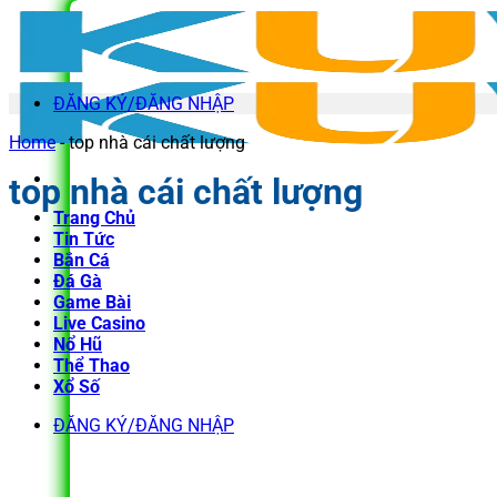
ĐĂNG KÝ/ĐĂNG NHẬP
Home
-
top nhà cái chất lượng
top nhà cái chất lượng
Trang Chủ
Tin Tức
Bắn Cá
Đá Gà
Game Bài
Live Casino
Nổ Hũ
Thể Thao
Xổ Số
ĐĂNG KÝ/ĐĂNG NHẬP