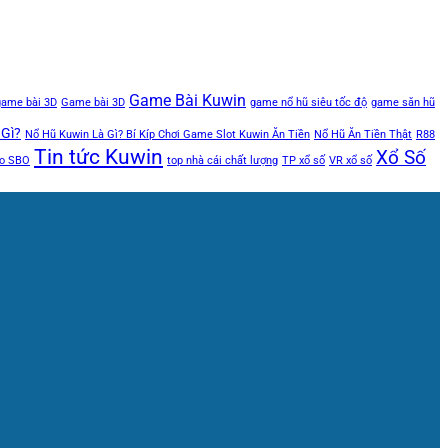
Game Bài Kuwin
ame bài 3D
Game bài 3D
game nổ hũ siêu tốc độ
game săn hũ
 Gì?
Nổ Hũ Kuwin Là Gì? Bí Kíp Chơi Game Slot Kuwin Ăn Tiền
Nổ Hũ Ăn Tiền Thật
R88
Tin tức Kuwin
Xổ Số
ao SBO
top nhà cái chất lượng
TP xổ số
VR xổ số