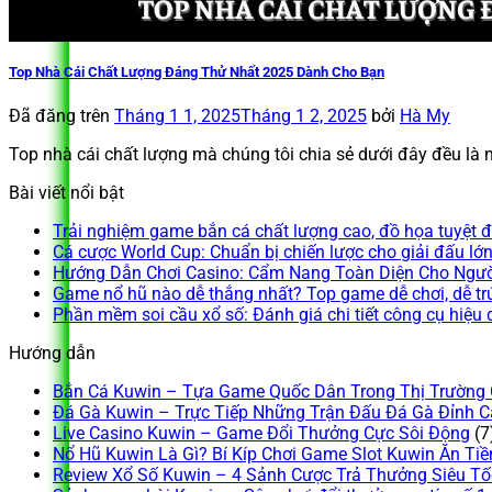
Top Nhà Cái Chất Lượng Đáng Thử Nhất 2025 Dành Cho Bạn
Đã đăng trên
Tháng 1 1, 2025
Tháng 1 2, 2025
bởi
Hà My
Top nhà cái chất lượng mà chúng tôi chia sẻ dưới đây đều là nh
Bài viết nổi bật
Trải nghiệm game bắn cá chất lượng cao, đồ họa tuyệt 
Cá cược World Cup: Chuẩn bị chiến lược cho giải đấu lớ
Hướng Dẫn Chơi Casino: Cẩm Nang Toàn Diện Cho Ngườ
Game nổ hũ nào dễ thắng nhất? Top game dễ chơi, dễ tr
Phần mềm soi cầu xổ số: Đánh giá chi tiết công cụ hiệu
Hướng dẫn
Bắn Cá Kuwin – Tựa Game Quốc Dân Trong Thị Trường
Đá Gà Kuwin – Trực Tiếp Những Trận Đấu Đá Gà Đỉnh 
Live Casino Kuwin – Game Đổi Thưởng Cực Sôi Động
(7
Nổ Hũ Kuwin Là Gì? Bí Kíp Chơi Game Slot Kuwin Ăn Tiề
Review Xổ Số Kuwin – 4 Sảnh Cược Trả Thưởng Siêu Tố