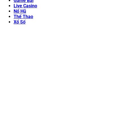
Game Bài
Live Casino
Nổ Hũ
Thể Thao
Xổ Số