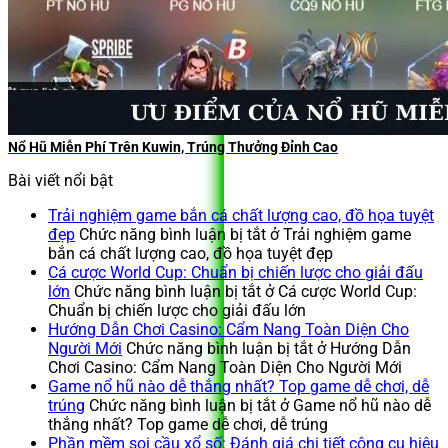
Nổ Hũ Miễn Phí Trên Kuwin, Trúng Thưởng Đỉnh Cao
Bài viết nổi bật
Trải nghiệm game bắn cá chất lượng cao, đồ họa tuyệt
đẹp
Chức năng bình luận bị tắt
ở Trải nghiệm game
bắn cá chất lượng cao, đồ họa tuyệt đẹp
Cá cược World Cup: Chuẩn bị chiến lược cho giải đấu
lớn
Chức năng bình luận bị tắt
ở Cá cược World Cup:
Chuẩn bị chiến lược cho giải đấu lớn
Hướng Dẫn Chơi Casino: Cẩm Nang Toàn Diện Cho
Người Mới
Chức năng bình luận bị tắt
ở Hướng Dẫn
Chơi Casino: Cẩm Nang Toàn Diện Cho Người Mới
Game nổ hũ nào dễ thắng nhất? Top game dễ chơi, dễ
trúng
Chức năng bình luận bị tắt
ở Game nổ hũ nào dễ
thắng nhất? Top game dễ chơi, dễ trúng
Phần mềm soi cầu xổ số: Đánh giá chi tiết công cụ hiệu