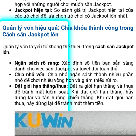
hợp với những người chơi muốn săn Jackpot.
Jackpot hiện tại:
So sánh giá trị Jackpot hiện tại của
các trò chơi để lựa chọn trò chơi có Jackpot lớn nhất.
Quản lý vốn hiệu quả: Chìa khóa thành công trong
Cách săn Jackpot lớn
Quản lý vốn là yếu tố không thể thiếu trong
cách săn Jackpot
lớn
.
Ngân sách rõ ràng:
Xác định số tiền bạn sẵn sàng
dành cho việc săn Jackpot và tuyệt đối tuân thủ.
Chia nhỏ vốn:
Chia nhỏ ngân sách thành nhiều phần
nhỏ để chơi nhiều vòng hơn và giảm thiểu rủi ro.
Đặt giới hạn thắng/thua:
Đặt ra giới hạn thắng và thua
để tránh mất kiểm soát. Khi đạt giới hạn thắng, hãy
dừng lại và tận hưởng chiến thắng. Khi đạt giới hạn
thua, hãy dừng lại để tránh mất thêm tiền.