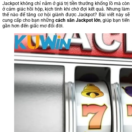
Jackpot không chỉ nằm ở giá trị tiền thưởng khổng lồ mà còn
ở cảm giác hồi hộp, kịch tính khi chờ đợi kết quả. Nhưng làm
thế nào để tăng cơ hội giành được Jackpot? Bài viết này sẽ
cung cấp cho bạn những
cách săn Jackpot lớn
, giúp bạn tiến
gần hơn đến giấc mơ đổi đời.