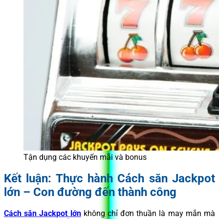
Tận dụng các khuyến mãi và bonus
Kết luận: Thực hành Cách săn Jackpot
lớn – Con đường đến thành công
Cách săn Jackpot lớn
không chỉ đơn thuần là may mắn mà