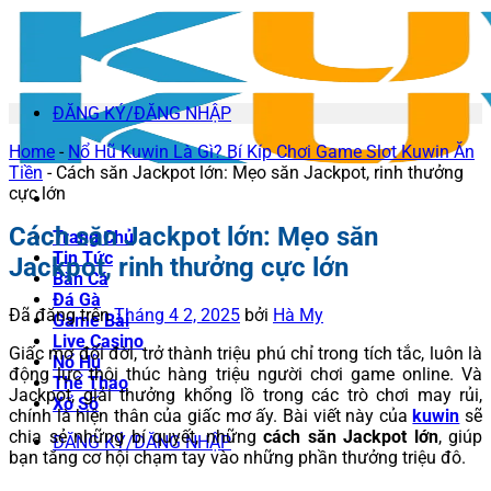
ĐĂNG KÝ/ĐĂNG NHẬP
Home
-
Nổ Hũ Kuwin Là Gì? Bí Kíp Chơi Game Slot Kuwin Ăn
Tiền
-
Cách săn Jackpot lớn: Mẹo săn Jackpot, rinh thưởng
cực lớn
Cách săn Jackpot lớn: Mẹo săn
Trang Chủ
Tin Tức
Jackpot, rinh thưởng cực lớn
Bắn Cá
Đá Gà
Đã đăng trên
Tháng 4 2, 2025
bởi
Hà My
Game Bài
Live Casino
Giấc mơ đổi đời, trở thành triệu phú chỉ trong tích tắc, luôn là
Nổ Hũ
động lực thôi thúc hàng triệu người chơi game online. Và
Thể Thao
Jackpot, giải thưởng khổng lồ trong các trò chơi may rủi,
Xổ Số
chính là hiện thân của giấc mơ ấy. Bài viết này của
kuwin
sẽ
chia sẻ những bí quyết, những
cách săn Jackpot lớn
, giúp
ĐĂNG KÝ/ĐĂNG NHẬP
bạn tăng cơ hội chạm tay vào những phần thưởng triệu đô.