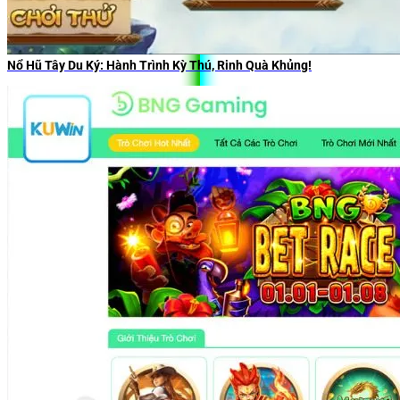
Nổ Hũ Tây Du Ký: Hành Trình Kỳ Thú, Rinh Quà Khủng!