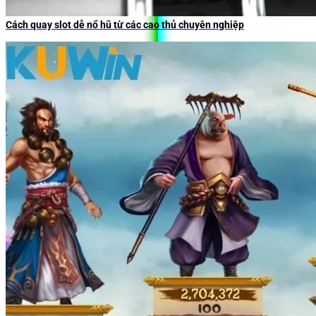
Cách quay slot dễ nổ hũ từ các cao thủ chuyên nghiệp