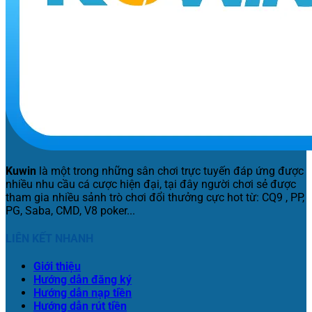
Kuwin
là một trong những sân chơi trực tuyến đáp ứng được
nhiều nhu cầu cá cược hiện đại, tại đây người chơi sẻ được
tham gia nhiều sảnh trò chơi đổi thưởng cực hot từ: CQ9 , PP,
PG, Saba, CMD, V8 poker...
LIÊN KẾT NHANH
Giới thiệu
Hướng dẫn đăng ký
Hướng dẫn nạp tiền
Hướng dẫn rút tiền