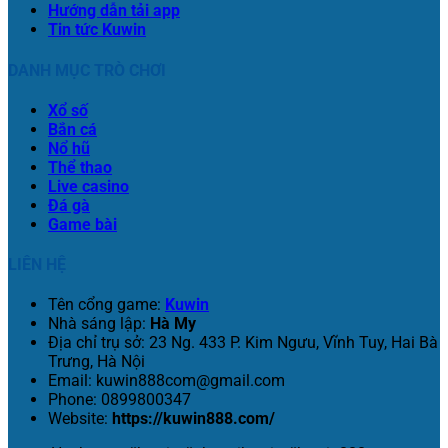
Hướng dẫn tải app
Tin tức Kuwin
DANH MỤC TRÒ CHƠI
Xổ số
Bắn cá
Nổ hũ
Thể thao
Live casino
Đá gà
Game bài
LIÊN HỆ
Tên cổng game:
Kuwin
Nhà sáng lập:
Hà My
Địa chỉ trụ sở: 23 Ng. 433 P. Kim Ngưu, Vĩnh Tuy, Hai Bà
Trưng, Hà Nội
Email:
kuwin888com@gmail.com
Phone: 0899800347
Website:
https://kuwin888.com/