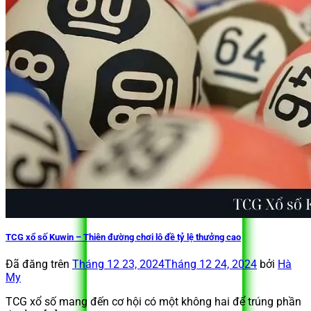
TCG xổ số Kuwin – Thiên đường chơi lô đề tỷ lệ thưởng cao
Đã đăng trên
Tháng 12 23, 2024
Tháng 12 24, 2024
bởi
Hà
My
TCG xổ số mang đến cơ hội có một không hai để trúng phần