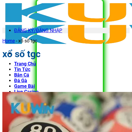
ĐĂNG KÝ/ĐĂNG NHẬP
Home
-
xổ số tgc
xổ số tgc
Trang Chủ
Tin Tức
Bắn Cá
Đá Gà
Game Bài
Live Casino
Nổ Hũ
Thể Thao
Xổ Số
ĐĂNG KÝ/ĐĂNG NHẬP