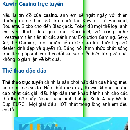
Kuwin Casino trực tuyến
Nếu là tín đồ của
casino
, anh em sẽ ngất ngây với thiên
đường game hơn 50 trò chơi tại Kuwin. Từ Baccarat,
Roulette, Sicbo cho đến Blackjack, Poker đủ mọi thể loại anh
em yêu thích đều góp mặt.
Đặc biệt, với công nghệ
livestream tiên tiến từ các sảnh như Evolution Gaming, Sexy,
AG, TP Gaming, mọi người sẽ được giao lưu trực tiếp với
dealer xinh đẹp và quyến rũ. Đáng nói, hình thức phát sóng
trực tiếp giúp anh em theo dõi sát sao diễn biến từng ván bài
không lo gian lận về kết quả.
Thể thao độc đáo
Thể thao trực tuyến
chính là sân chơi hấp dẫn của hàng triệu
anh em mê cá độ. Nắm bắt điều này, Kuwin không ngừng
cập nhật các giải đấu hấp dẫn trên khắp hành tinh cho các
thủ tha hồ quẩy. Ngoại hạng Anh, Laliga, Serie A hay World
Cup, EURO… Mọi giải đấu HOT nhất trong lòng anh em đều
có đủ.