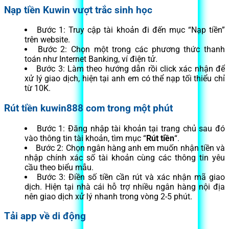
Nạp tiền Kuwin vượt trắc sinh học
Bước 1: Truy cập tài khoản đi đến mục “Nạp tiền”
trên website.
Bước 2: Chọn một trong các phương thức thanh
toán như Internet Banking, ví điện tử.
Bước 3: Làm theo hướng dẫn rồi click xác nhận để
xử lý giao dịch, hiện tại anh em có thể nạp tối thiểu chỉ
từ 10K.
Rút tiền kuwin888 com trong một phút
Bước 1: Đăng nhập tài khoản tại trang chủ sau đó
vào thông tin tài khoản, tìm mục “
Rút tiền
“.
Bước 2: Chọn ngân hàng anh em muốn nhận tiền và
nhập chính xác số tài khoản cùng các thông tin yêu
cầu theo biểu mẫu.
Bước 3: Điền số tiền cần rút và xác nhận mã giao
dịch. Hiện tại nhà cái hỗ trợ nhiều ngân hàng nội địa
nên giao dịch xử lý nhanh trong vòng 2-5 phút.
Tải app về di động