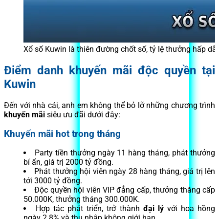
Xổ số Kuwin là thiên đường chốt số, tỷ lệ thưởng hấp dẫ
Điểm danh khuyến mãi độc quyền tại
Kuwin
Đến với nhà cái, anh em không thể bỏ lỡ những chương trình
khuyến mãi
siêu ưu đãi dưới đây:
Khuyến mãi hot trong tháng
Party tiền thưởng ngày 11 hàng tháng, phát thưởng
bí ẩn, giá trị 2000 tỷ đồng.
Phát thưởng hội viên ngày 28 hàng tháng, giá trị lên
tới 3000 tỷ đồng.
Độc quyền hội viên VIP đẳng cấp, thưởng thăng cấp
50.000K, thưởng tháng 300.000K.
Hợp tác phát triển, trở thành
đại lý
với hoa hồng
ngày 2.8% và thu nhập không giới hạn.