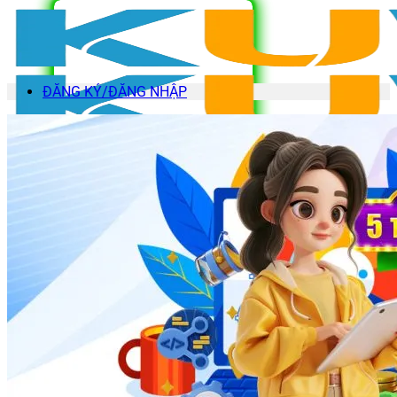
ĐĂNG KÝ/ĐĂNG NHẬP
Trang Chủ
Tin Tức
Bắn Cá
Đá Gà
Game Bài
Live Casino
Nổ Hũ
Thể Thao
Xổ Số
ĐĂNG KÝ/ĐĂNG NHẬP