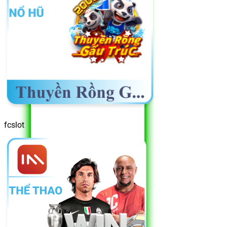
fcslot