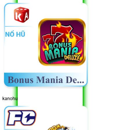
kanohu