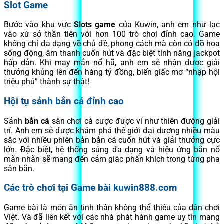
Slot Game
Bước vào khu vực
Slots game
của Kuwin, anh em như lạc
vào xứ sở thần tiên với hơn 100 trò chơi đỉnh cao. Game
không chỉ đa dạng về chủ đề, phong cách mà còn có đồ họa
sống động, âm thanh cuốn hút và đặc biệt tính năng jackpot
hấp dẫn. Khi may mắn nổ hũ, anh em sẽ nhận được giải
thưởng khủng lên đến hàng tỷ đồng, biến giấc mơ “nhập hội
triệu phú” thành sự thật!
Hội tụ sảnh bắn cá đỉnh cao
Sảnh
bắn cá
sân chơi cá cược được ví như thiên đường giải
trí. Anh em sẽ được khám phá thế giới đại dương nhiều màu
sắc với nhiều phiên bản bắn cá cuốn hút và giải thưởng cực
lớn. Đặc biệt, hệ thống súng đa dạng và hiệu ứng bắn nổ
mãn nhãn sẽ mang đến cảm giác phấn khích trong từng pha
săn bắn.
Các trò chơi tại Game bài kuwin888.com
Game bài là món ăn tinh thần không thể thiếu của dân chơi
Việt. Và đã liên kết với các nhà phát hành game uy tín mang