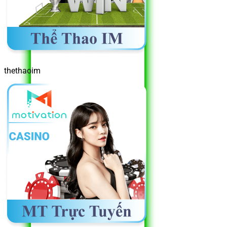
thethaoim