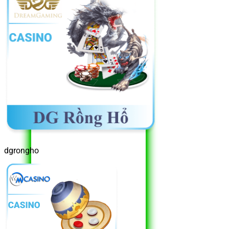
dgrongho