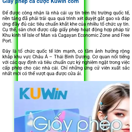
Giấy phép cá cược Kuwin com
Để được công nhận là nhà cái uy tín trên thị trường quốc tế,
nền tảng đã phải trải qua quá trình xét duyệt gắt gao và đáp
ứng đầy đủ các tiêu chuẩn khắt khe của nhiều tổ chức uy tín.
Cụ thể, sân chơi được cấp giấy phép hoạt động hợp pháp từ
Khu kinh tế Isle of Man và Cagayan Economic Zone and Free
Port.
Đây là tổ chức quốc tế lớn mạnh, có tầm ảnh hưởng rộng
khắp khu vực Châu Á – Thái Bình Dương. Cơ quan nổi tiếng
với các quy định và tiêu chuẩn cực kỳ nghiêm ngặt trong việc
cấp phép cho các nhà cái. Chỉ những ứng cử viên xuất sắc
nhất mới có thể vượt qua được cửa ải.