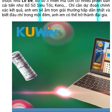
thuộc như
Lô Đề
, Xổ số 3 miền mà còn có nhiều phiên bản
cải tiến như Xổ Số Siêu Tốc, Keno,… Chỉ cần dự đoán chính
xác kết quả, anh em sẽ ẵm trọn giải thưởng hấp dẫn nhất và
biết đâu chỉ trong một đêm, anh em có thể trở thành đại gia.