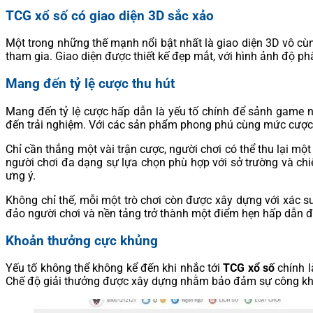
TCG xổ số có giao diện 3D sắc xảo
Một trong những thế mạnh nổi bật nhất là giao diện 3D vô cùn
tham gia. Giao diện được thiết kế đẹp mắt, với hình ảnh độ ph
Mang đến tỷ lệ cược thu hút
Mang đến tỷ lệ cược hấp dẫn là yếu tố chính để sảnh game n
đến trải nghiệm. Với các sản phẩm phong phú cùng mức cược đ
Chỉ cần thắng một vài trận cược, người chơi có thể thu lại mộ
người chơi đa dạng sự lựa chọn phù hợp với sở trường và ch
ưng ý.
Không chỉ thế, mỗi một trò chơi còn được xây dựng với xác s
đảo người chơi và nền tảng trở thành một điểm hẹn hấp dẫn đ
Khoản thưởng cực khủng
Yếu tố không thể không kể đến khi nhắc tới
TCG xổ số
chính l
Chế độ giải thưởng được xây dựng nhằm bảo đảm sự công khai v