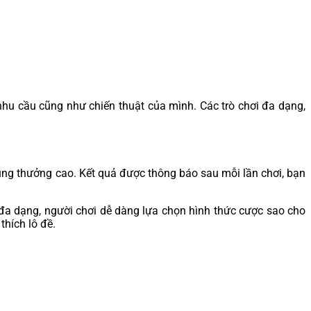
hu cầu cũng như chiến thuật của mình. Các trò chơi đa dạng,
rúng thưởng cao. Kết quả được thông báo sau mỗi lần chơi, bạn
đa dạng, người chơi dễ dàng lựa chọn hình thức cược sao cho
thích lô đề.