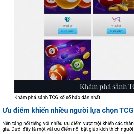
Khám phá sảnh TCG xổ số hấp dẫn nhất
Ưu điểm khiến nhiều người lựa chọn TCG
Nền tảng nổi tiếng với nhiều ưu điểm vượt trội khiến các th
gia. Dưới đây là một vài ưu điểm nổi bật giúp kích thích ngườ