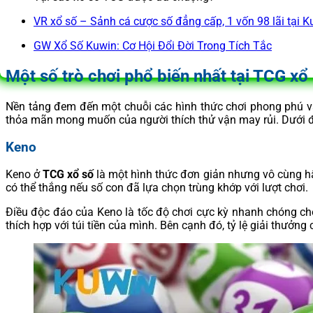
VR xổ số – Sảnh cá cược số đẳng cấp, 1 vốn 98 lãi tại K
GW Xổ Số Kuwin: Cơ Hội Đổi Đời Trong Tích Tắc
Một số trò chơi phổ biến nhất tại TCG xổ
Nền tảng đem đến một chuỗi các hình thức chơi phong phú và
thỏa mãn mong muốn của người thích thử vận may rủi. Dưới đ
Keno
Keno ở
TCG xổ số
là một hình thức đơn giản nhưng vô cùng hấp
có thể thắng nếu số con đã lựa chọn trùng khớp với lượt chơi.
Điều độc đáo của Keno là tốc độ chơi cực kỳ nhanh chóng ch
thích hợp với túi tiền của mình. Bên cạnh đó, tỷ lệ giải thưởng