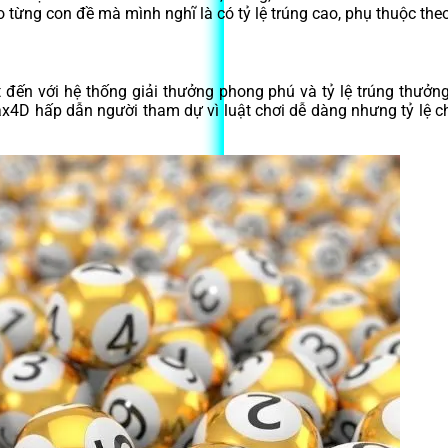
 từng con đề mà mình nghĩ là có tỷ lệ trúng cao, phụ thuộc the
t đến với hệ thống giải thưởng phong phú và tỷ lệ trúng thưởn
4D hấp dẫn người tham dự vì luật chơi dễ dàng nhưng tỷ lệ chi