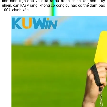
tình hình trận đấu và đưa ra dự đoán chính xác hơn. Tuy
nhiên, cần lưu ý rằng, không có công cụ nào có thể đảm bảo
100% chính xác.