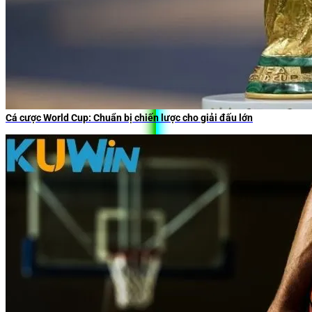
Cá cược World Cup: Chuẩn bị chiến lược cho giải đấu lớn