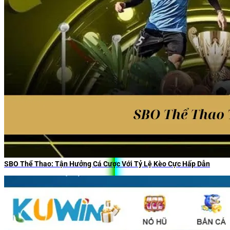
SBO Thể Thao: Tận Hưởng Cá Cược Với Tỷ Lệ Kèo Cực Hấp Dẫn