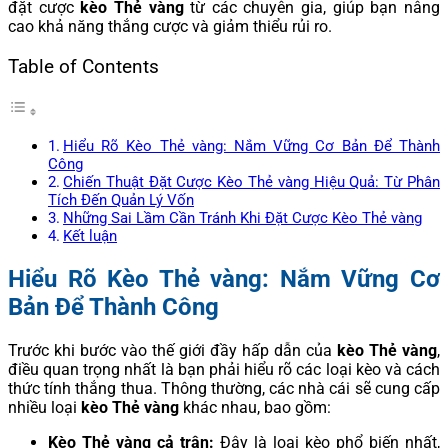
đặt cược
kèo Thẻ vàng
từ các chuyên gia, giúp bạn nâng
cao khả năng thắng cược và giảm thiểu rủi ro.
Table of Contents
Hiểu Rõ Kèo Thẻ vàng: Nắm Vững Cơ Bản Để Thành
Công
Chiến Thuật Đặt Cược Kèo Thẻ vàng Hiệu Quả: Từ Phân
Tích Đến Quản Lý Vốn
Những Sai Lầm Cần Tránh Khi Đặt Cược Kèo Thẻ vàng
Kết luận
Hiểu Rõ Kèo Thẻ vàng: Nắm Vững Cơ
Bản Để Thành Công
Trước khi bước vào thế giới đầy hấp dẫn của
kèo Thẻ vàng
,
điều quan trọng nhất là bạn phải hiểu rõ các loại kèo và cách
thức tính thắng thua. Thông thường, các nhà cái sẽ cung cấp
nhiều loại
kèo Thẻ vàng
khác nhau, bao gồm:
Kèo Thẻ vàng cả trận:
Đây là loại kèo phổ biến nhất,