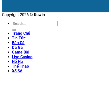
Copyright 2026 ©
Kuwin
Trang Chủ
Tin Tức
Bắn Cá
Đá Gà
Game Bài
Live Casino
Nổ Hũ
Thể Thao
Xổ Số