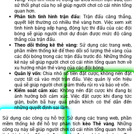
sử thổi phạt của họ sẽ giúp người chơi có cái nhìn tổng
quan hơn.
Phân tích tình hình trận đấu:
Trận đấu căng thẳng,
quyết liệt thường có nhiều thẻ vàng hơn. Việc xem xét
tình hình bảng xếp hạng, động lực thi đấu của các đội
bóng sẽ giúp người chơi dự đoán được mức độ căng
thẳng của trận đấu.
Theo dõi thống kê thẻ vàng:
Sử dụng các trang web,
phần mềm thống kê để theo dõi số lượng thẻ vàng của
các đội bóng trong các trận đấu trước đó. Những thống
kê này sẽ giúp người chơi có cái nhìn tổng quan hơn về
xu hướng nhận thẻ vàng của các đội bóng.
Quản lý vốn:
Chia nhỏ số tiền đặt cược, không nên đặt
cược tất cả vào một trận đấu. Việc quản lý vốn hiệu
quả sẽ giúp người chơi giảm thiểu rủi ro và bảo vệ vốn.
Kiểm soát cảm xúc:
Không nên đặt cược khi đang bị
ảnh hưởng bởi cảm xúc. Việc đặt cược khi đang tức
giận, buồn bã hay quá phấn khích có thể dẫn đến
những quyết định sai lầm.
Sử dụng các công cụ hỗ trợ: Sử dụng các trang web, phần
mềm thống kê để hỗ trợ phân tích
kèo Thẻ vàng
. Những
công cụ này sẽ giúp người chơi có cái nhìn tổng quan hơn về