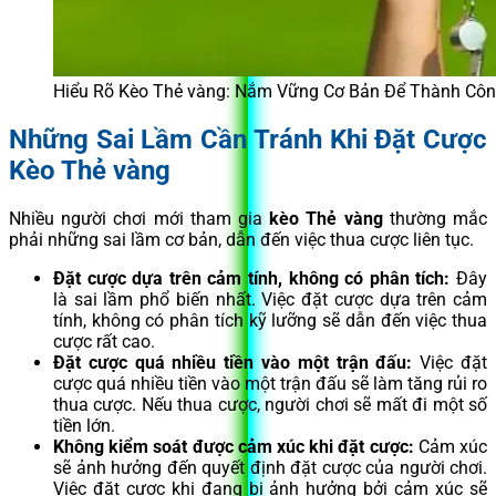
Hiểu Rõ Kèo Thẻ vàng: Nắm Vững Cơ Bản Để Thành Cô
Những Sai Lầm Cần Tránh Khi Đặt Cược
Kèo Thẻ vàng
Nhiều người chơi mới tham gia
kèo Thẻ vàng
thường mắc
phải những sai lầm cơ bản, dẫn đến việc thua cược liên tục.
Đặt cược dựa trên cảm tính, không có phân tích:
Đây
là sai lầm phổ biến nhất. Việc đặt cược dựa trên cảm
tính, không có phân tích kỹ lưỡng sẽ dẫn đến việc thua
cược rất cao.
Đặt cược quá nhiều tiền vào một trận đấu:
Việc đặt
cược quá nhiều tiền vào một trận đấu sẽ làm tăng rủi ro
thua cược. Nếu thua cược, người chơi sẽ mất đi một số
tiền lớn.
Không kiểm soát được cảm xúc khi đặt cược:
Cảm xúc
sẽ ảnh hưởng đến quyết định đặt cược của người chơi.
Việc đặt cược khi đang bị ảnh hưởng bởi cảm xúc sẽ