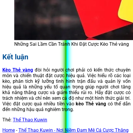
Những Sai Lầm Cần Tránh Khi Đặt Cược Kèo Thẻ vàng
Kết luận
Kèo Thẻ vàng
đòi hỏi người chơi phải có kiến thức chuyên
môn và chiến thuật đặt cược hiệu quả. Việc hiểu rõ các loại
kèo, phân tích kỹ lưỡng tình hình trận đấu và quản lý vốn
hiệu quả là những yếu tố quan trọng giúp người chơi tăng
khả năng thắng cược và giảm thiểu rủi ro. Hãy đặt cược có
trách nhiệm và chỉ nên xem cá độ như một hình thức giải trí.
Việc đặt cược quá nhiều tiền vào
kèo Thẻ vàng
có thể dẫn
đến những hậu quả nghiêm trọng.
Thẻ:
Thể Thao Kuwin
Home
-
Thể Thao Kuwin - Nơi Niềm Đam Mê Cá Cược Thăng