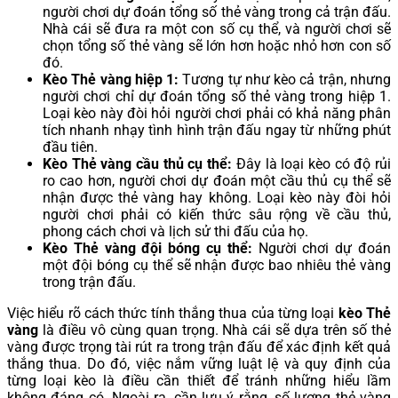
người chơi dự đoán tổng số thẻ vàng trong cả trận đấu.
Nhà cái sẽ đưa ra một con số cụ thể, và người chơi sẽ
chọn tổng số thẻ vàng sẽ lớn hơn hoặc nhỏ hơn con số
đó.
Kèo Thẻ vàng hiệp 1:
Tương tự như kèo cả trận, nhưng
người chơi chỉ dự đoán tổng số thẻ vàng trong hiệp 1.
Loại kèo này đòi hỏi người chơi phải có khả năng phân
tích nhanh nhạy tình hình trận đấu ngay từ những phút
đầu tiên.
Kèo Thẻ vàng cầu thủ cụ thể:
Đây là loại kèo có độ rủi
ro cao hơn, người chơi dự đoán một cầu thủ cụ thể sẽ
nhận được thẻ vàng hay không. Loại kèo này đòi hỏi
người chơi phải có kiến thức sâu rộng về cầu thủ,
phong cách chơi và lịch sử thi đấu của họ.
Kèo Thẻ vàng đội bóng cụ thể:
Người chơi dự đoán
một đội bóng cụ thể sẽ nhận được bao nhiêu thẻ vàng
trong trận đấu.
Việc hiểu rõ cách thức tính thắng thua của từng loại
kèo Thẻ
vàng
là điều vô cùng quan trọng. Nhà cái sẽ dựa trên số thẻ
vàng được trọng tài rút ra trong trận đấu để xác định kết quả
thắng thua. Do đó, việc nắm vững luật lệ và quy định của
từng loại kèo là điều cần thiết để tránh những hiểu lầm
không đáng có. Ngoài ra, cần lưu ý rằng, số lượng thẻ vàng