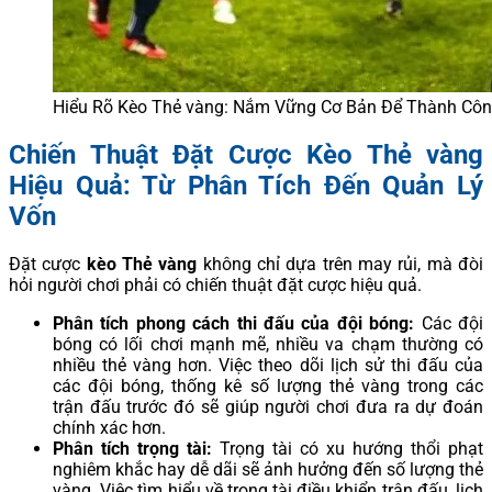
Hiểu Rõ Kèo Thẻ vàng: Nắm Vững Cơ Bản Để Thành Cô
Chiến Thuật Đặt Cược Kèo Thẻ vàng
Hiệu Quả: Từ Phân Tích Đến Quản Lý
Vốn
Đặt cược
kèo Thẻ vàng
không chỉ dựa trên may rủi, mà đòi
hỏi người chơi phải có chiến thuật đặt cược hiệu quả.
Phân tích phong cách thi đấu của đội bóng:
Các đội
bóng có lối chơi mạnh mẽ, nhiều va chạm thường có
nhiều thẻ vàng hơn. Việc theo dõi lịch sử thi đấu của
các đội bóng, thống kê số lượng thẻ vàng trong các
trận đấu trước đó sẽ giúp người chơi đưa ra dự đoán
chính xác hơn.
Phân tích trọng tài:
Trọng tài có xu hướng thổi phạt
nghiêm khắc hay dễ dãi sẽ ảnh hưởng đến số lượng thẻ
vàng. Việc tìm hiểu về trọng tài điều khiển trận đấu, lịch