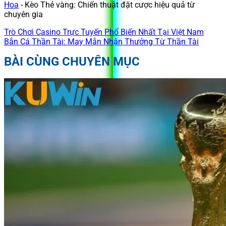
Hoa
-
Kèo Thẻ vàng: Chiến thuật đặt cược hiệu quả từ
chuyên gia
Trò Chơi Casino Trực Tuyến Phổ Biến Nhất Tại Việt Nam
Bắn Cá Thần Tài: May Mắn Nhận Thưởng Từ Thần Tài
BÀI CÙNG CHUYÊN MỤC