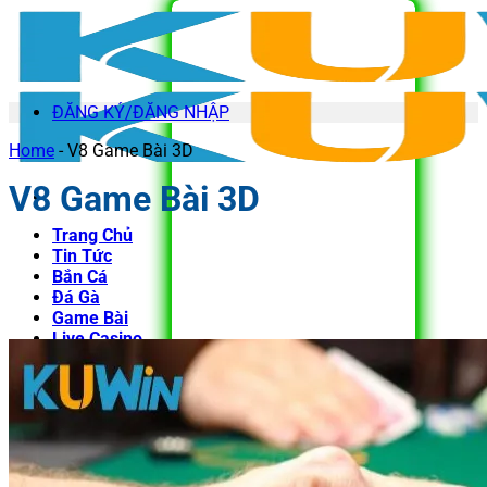
ĐĂNG KÝ/ĐĂNG NHẬP
Home
-
V8 Game Bài 3D
V8 Game Bài 3D
Trang Chủ
Tin Tức
Bắn Cá
Đá Gà
Game Bài
Live Casino
Nổ Hũ
Thể Thao
Xổ Số
ĐĂNG KÝ/ĐĂNG NHẬP