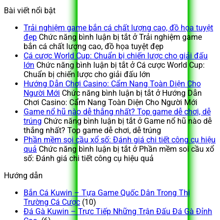
Bài viết nổi bật
Trải nghiệm game bắn cá chất lượng cao, đồ họa tuyệt
đẹp
Chức năng bình luận bị tắt
ở Trải nghiệm game
bắn cá chất lượng cao, đồ họa tuyệt đẹp
Cá cược World Cup: Chuẩn bị chiến lược cho giải đấu
lớn
Chức năng bình luận bị tắt
ở Cá cược World Cup:
Chuẩn bị chiến lược cho giải đấu lớn
Hướng Dẫn Chơi Casino: Cẩm Nang Toàn Diện Cho
Người Mới
Chức năng bình luận bị tắt
ở Hướng Dẫn
Chơi Casino: Cẩm Nang Toàn Diện Cho Người Mới
Game nổ hũ nào dễ thắng nhất? Top game dễ chơi, dễ
trúng
Chức năng bình luận bị tắt
ở Game nổ hũ nào dễ
thắng nhất? Top game dễ chơi, dễ trúng
Phần mềm soi cầu xổ số: Đánh giá chi tiết công cụ hiệu
quả
Chức năng bình luận bị tắt
ở Phần mềm soi cầu xổ
số: Đánh giá chi tiết công cụ hiệu quả
Hướng dẫn
Bắn Cá Kuwin – Tựa Game Quốc Dân Trong Thị
Trường Cá Cược
(10)
Đá Gà Kuwin – Trực Tiếp Những Trận Đấu Đá Gà Đỉnh