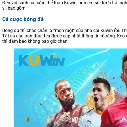
Đến với sảnh cá cược thể thao Kuwin, anh em sẽ được trải ng
vị, bao gồm:
Cá cược bóng đá
Bóng đá thì chắc chắn là “món ruột” của nhà cái Kuwin rồi. T
Tất cả các trận đấu đều được cập nhật thông tin rõ ràng. Kèo c
thì đảm bảo không bao giờ chán!