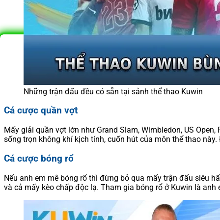
Những trận đấu đều có sẵn tại sảnh thể thao Kuwin
Cá cược quần vợt
Mấy giải quần vợt lớn như Grand Slam, Wimbledon, US Open, 
sống trọn không khí kịch tính, cuốn hút của môn thể thao này
Cá cược bóng rổ
Nếu anh em mê bóng rổ thì đừng bỏ qua mấy trận đấu siêu hấp d
và cả mấy kèo chấp độc lạ. Tham gia bóng rổ ở Kuwin là anh e