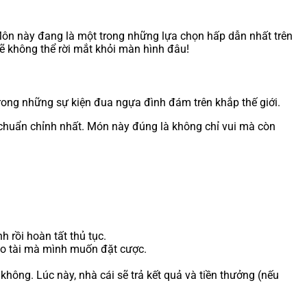
Môn này đang là một trong những lựa chọn hấp dẫn nhất trên
ẽ không thể rời mắt khỏi màn hình đâu!
rong những sự kiện đua ngựa đình đám trên khắp thế giới.
o chuẩn chỉnh nhất. Món này đúng là không chỉ vui mà còn
 rồi hoàn tất thủ tục.
so tài mà mình muốn đặt cược.
 không. Lúc này, nhà cái sẽ trả kết quả và tiền thưởng (nếu