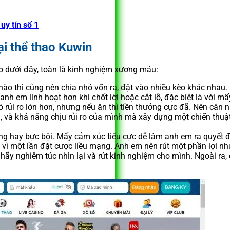
uy tín số 1
i thể thao Kuwin
 dưới đây, toàn là kinh nghiệm xương máu:
ỡ nào thì cũng nên chia nhỏ vốn ra, đặt vào nhiều kèo khác nhau.
anh em linh hoạt hơn khi chốt lời hoặc cắt lỗ, đặc biệt là với m
ó rủi ro lớn hơn, nhưng nếu ăn thì tiền thưởng cực đã. Nên cân
g, và khả năng chịu rủi ro của mình mà xây dựng một chiến thu
g hay bực bội. Mấy cảm xúc tiêu cực dễ làm anh em ra quyết định
 vì một lần đặt cược liều mạng. Anh em nên rút một phần lợi nh
 hãy nghiêm túc nhìn lại và rút kinh nghiệm cho mình. Ngoài ra,